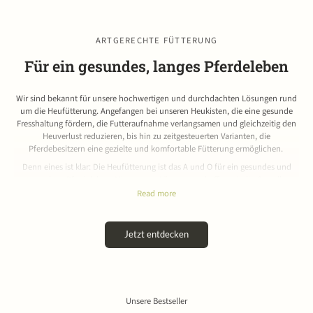
ARTGERECHTE FÜTTERUNG
Für ein gesundes, langes Pferdeleben
Wir sind bekannt für unsere hochwertigen und durchdachten Lösungen rund
um die Heufütterung. Angefangen bei unseren Heukisten, die eine gesunde
Fresshaltung fördern, die Futteraufnahme verlangsamen und gleichzeitig den
Heuverlust reduzieren, bis hin zu zeitgesteuerten Varianten, die
Pferdebesitzern eine gezielte und komfortable Fütterung ermöglichen.
Denn eines ist klar: Die Heufütterung ist das A und O für ein gesundes und
artgerechtes Pferdeleben. Mit unseren Lösungen schaffen wir die Grundlage
für mehr Wohlbefinden, bessere Verdauung und eine natürliche
Read more
Futteraufnahme – jeden Tag.
Jetzt entdecken
Unsere Bestseller