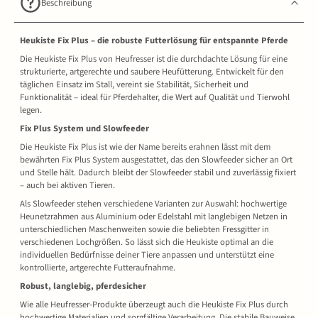
Beschreibung
Heukiste Fix Plus – die robuste Futterlösung für entspannte Pferde
Die Heukiste Fix Plus von Heufresser ist die durchdachte Lösung für eine
strukturierte, artgerechte und saubere Heufütterung. Entwickelt für den
täglichen Einsatz im Stall, vereint sie Stabilität, Sicherheit und
Funktionalität – ideal für Pferdehalter, die Wert auf Qualität und Tierwohl
legen.
Fix Plus System und Slowfeeder
Die Heukiste Fix Plus ist wie der Name bereits erahnen lässt mit dem
bewährten Fix Plus System ausgestattet, das den Slowfeeder sicher an Ort
und Stelle hält. Dadurch bleibt der Slowfeeder stabil und zuverlässig fixiert
– auch bei aktiven Tieren.
Als Slowfeeder stehen verschiedene Varianten zur Auswahl: hochwertige
Heunetzrahmen aus Aluminium oder Edelstahl mit langlebigen Netzen in
unterschiedlichen Maschenweiten sowie die beliebten Fressgitter in
verschiedenen Lochgrößen. So lässt sich die Heukiste optimal an die
individuellen Bedürfnisse deiner Tiere anpassen und unterstützt eine
kontrollierte, artgerechte Futteraufnahme.
Robust, langlebig, pferdesicher
Wie alle Heufresser-Produkte überzeugt auch die Heukiste Fix Plus durch
hochwertige Materialien und sorgfältige Verarbeitung. Die stabile Bauweise