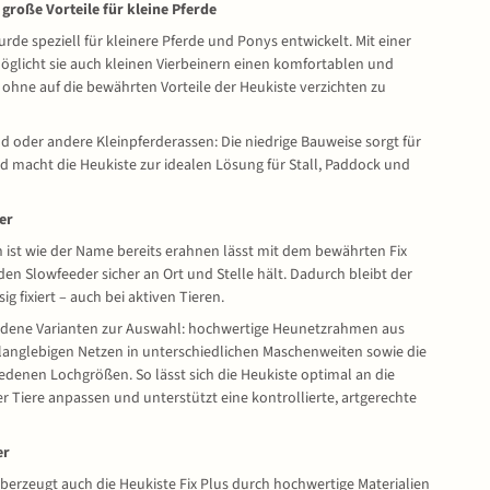
– große Vorteile für kleine Pferde
rde speziell für kleinere Pferde und Ponys entwickelt. Mit einer
licht sie auch kleinen Vierbeinern einen komfortablen und
ohne auf die bewährten Vorteile der Heukiste verzichten zu
 oder andere Kleinpferderassen: Die niedrige Bauweise sorgt für
d macht die Heukiste zur idealen Lösung für Stall, Paddock und
er
ch ist wie der Name bereits erahnen lässt mit dem bewährten Fix
den Slowfeeder sicher an Ort und Stelle hält. Dadurch bleibt der
g fixiert – auch bei aktiven Tieren.
iedene Varianten zur Auswahl: hochwertige Heunetzrahmen aus
langlebigen Netzen in unterschiedlichen Maschenweiten sowie die
iedenen Lochgrößen. So lässt sich die Heukiste optimal an die
er Tiere anpassen und unterstützt eine kontrollierte, artgerechte
er
berzeugt auch die Heukiste Fix Plus durch hochwertige Materialien