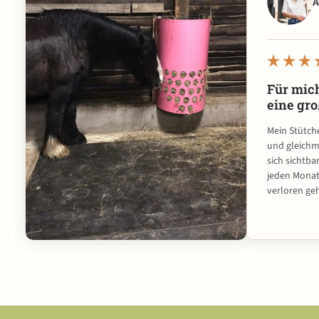
A
Für mic
eine gr
Mein Stütche
und gleichm
sich sichtba
jeden Monat 
verloren ge