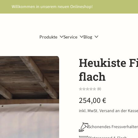
Willkommen in unserem neuen Onlineshop!
Produkte
Service
Blog
Heukiste F
flach
(0)
254,00 €
inkl. MwSt.
Versand
an der Kass
Schonendes Fressverhalte