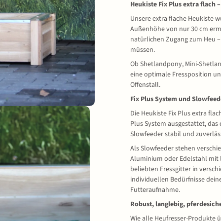
Heukiste Fix Plus extra flach 
Unsere extra flache Heukiste wu
Außenhöhe von nur 30 cm ermög
natürlichen Zugang zum Heu – 
müssen.
Ob Shetlandpony, Mini-Shetland
eine optimale Fressposition un
Offenstall.
Fix Plus System und Slowfeed
Die Heukiste Fix Plus extra fla
Plus System ausgestattet, das 
Slowfeeder stabil und zuverlässi
Als Slowfeeder stehen versch
Aluminium oder Edelstahl mit 
beliebten Fressgitter in versch
individuellen Bedürfnisse dein
Futteraufnahme.
Robust, langlebig, pferdesich
Wie alle Heufresser-Produkte ü