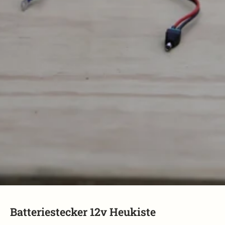
Batteriestecker 12v Heukiste